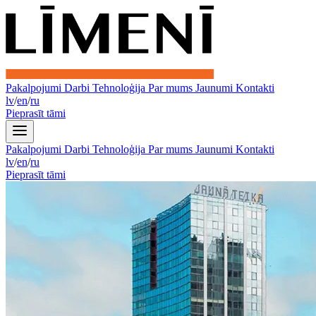
Pakalpojumi
Darbi
Tehnoloģija
Par mums
Jaunumi
Kontakti
lv
/
en
/
ru
Pieprasīt tāmi
Pakalpojumi
Darbi
Tehnoloģija
Par mums
Jaunumi
Kontakti
lv
/
en
/
ru
Pieprasīt tāmi