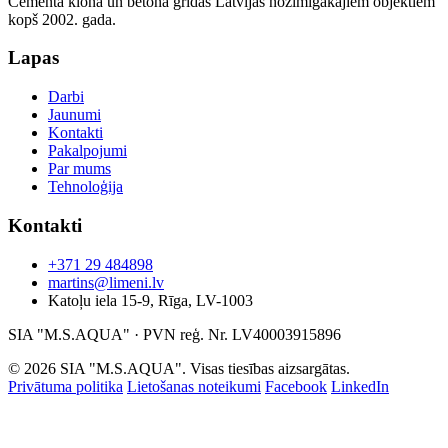
Cementa klona un betona grīdas Latvijas nozīmīgākajiem objektiem
kopš 2002. gada.
Lapas
Darbi
Jaunumi
Kontakti
Pakalpojumi
Par mums
Tehnoloģija
Kontakti
+371 29 484898
martins@limeni.lv
Katoļu iela 15-9, Rīga, LV-1003
SIA "M.S.AQUA" · PVN reģ. Nr. LV40003915896
© 2026 SIA "M.S.AQUA". Visas tiesības aizsargātas.
Privātuma politika
Lietošanas noteikumi
Facebook
LinkedIn