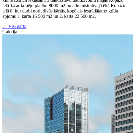
klona Estrich ieklāšanu 3 daudzstāvu daudzīvokļu mājās Ropažu
ielā 14 ar kopējo platību 8000 m2 un administratīvajā ēkā Ropažu
ielā 8, kur darbi norit divās kārtās, kopējais iestrādājamo grīdu
apjoms 1. kārtā 16 500 m2 un 2. kārtā 22 500 m2.
← Visi darbi
Galerija