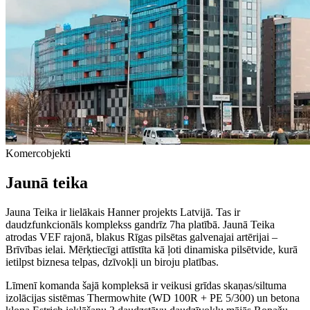
Komercobjekti
Jaunā teika
Jauna Teika ir lielākais Hanner projekts Latvijā. Tas ir
daudzfunkcionāls komplekss gandrīz 7ha platībā. Jaunā Teika
atrodas VEF rajonā, blakus Rīgas pilsētas galvenajai artērijai –
Brīvības ielai. Mērķtiecīgi attīstīta kā ļoti dinamiska pilsētvide, kurā
ietilpst biznesa telpas, dzīvokļi un biroju platības.
Līmenī komanda šajā kompleksā ir veikusi grīdas skaņas/siltuma
izolācijas sistēmas Thermowhite (WD 100R + PE 5/300) un betona