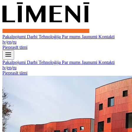
Pakalpojumi
Darbi
Tehnoloģija
Par mums
Jaunumi
Kontakti
lv
/
en
/
ru
Pieprasīt tāmi
Pakalpojumi
Darbi
Tehnoloģija
Par mums
Jaunumi
Kontakti
lv
/
en
/
ru
Pieprasīt tāmi