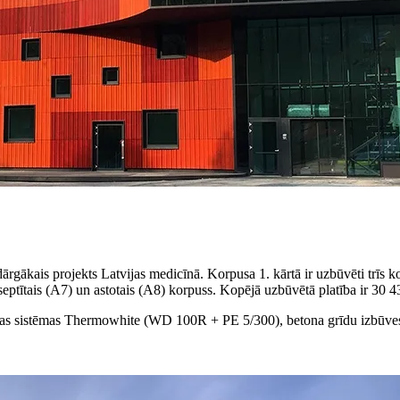
ārgākais projekts Latvijas medicīnā. Korpusa 1. kārtā ir uzbūvēti trīs ko
), septītais (A7) un astotais (A8) korpuss. Kopējā uzbūvētā platība ir 30 
cijas sistēmas Thermowhite (WD 100R + PE 5/300), betona grīdu izbūv