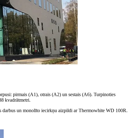
rpusi: pirmais (A1), otrais (A2) un sestais (A6). Turpinoties
438 kvadrātmetri.
es darbus un monolīto iecirkņu aizpildi ar Thermowhite WD 100R.