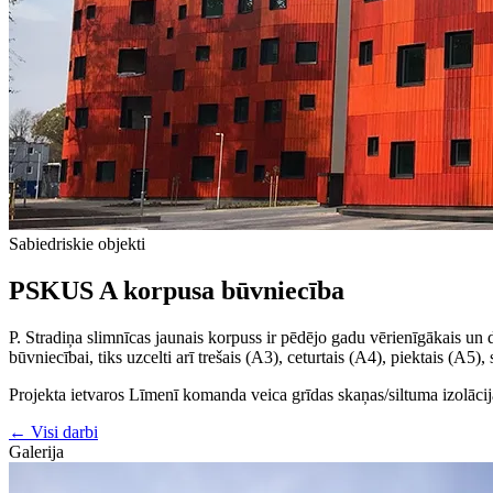
Sabiedriskie objekti
PSKUS A korpusa būvniecība
P. Stradiņa slimnīcas jaunais korpuss ir pēdējo gadu vērienīgākais un d
būvniecībai, tiks uzcelti arī trešais (A3), ceturtais (A4), piektais (A5
Projekta ietvaros Līmenī komanda veica grīdas skaņas/siltuma izolā
← Visi darbi
Galerija